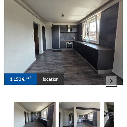
accueil
notre
agence
syndic
CC*
1 150 €
location
gestion
locations
ventes