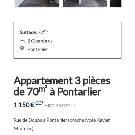
estimation
contact
m2
Surface:
70
2 Chambres
Pontarlier
accès
client
Appartement 3 pièces
m²
de 70
à Pontarlier
CC*
1 150 €
-
REF. 58299241
Rue de Doubs à Pontarlier (proche lycée Xavier
Marmier)